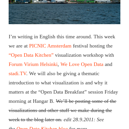
I’m writing in English this time around. This week
we are at
PICNIC Amsterdam
festival hosting the
“Open Data Kitchen”
visualization workshop with
Forum Virium Helsinki
,
We Love Open Data
and
stadi.TV
. We will also be giving a thematic
introduction to what visualization is and why it
matters at the “Open Data Breakfast” session Friday
morning at Hangar B.
We’ll be posting some of the
visualizations and other stuff we make during the
week to the blog later on.
edit 28.9.2011: See
the
Open Data Kitchen blog
for more.