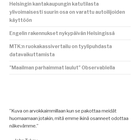
Helsingin kantakaupungin katutilasta
ylivoimaisesti suurin osa on varattu autoilijoiden
käyttöön
Engelin rakennukset nykypäivän Helsingissä
MTK:n ruokakassivertailu on tyylipuhdasta
datavaikuttamista
”Maailman parhaimmat laulut” Observablella
”Kuva on arvokkaimmillaan kun se pakottaa meidät
huomaamaan jotakin, mitä emme ikinä osanneet odottaa
näkevämme.”