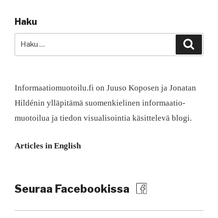
Haku
Etsi:
Haku
Informaatiomuotoilu.fi on Juuso Koposen ja Jonatan
Hildénin ylläpitämä suomen­kielinen informaatio­
muotoilua ja tiedon visualisointia käsittelevä blogi.
Articles in English
Seuraa Facebookissa