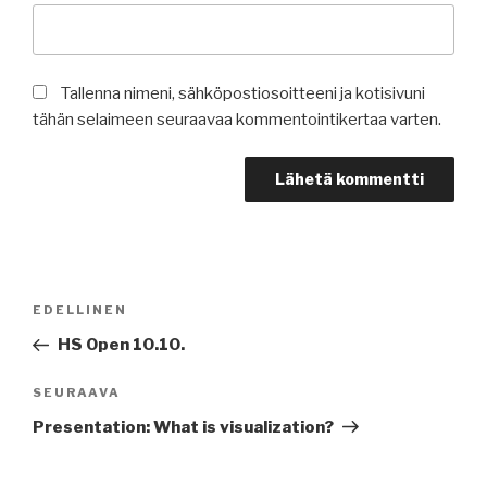
Tallenna nimeni, sähköpostiosoitteeni ja kotisivuni
tähän selaimeen seuraavaa kommentointikertaa varten.
Artikkelien
Edellinen
EDELLINEN
selaus
artikkeli
HS Open 10.10.
Seuraava
SEURAAVA
artikkeli
Presentation: What is visualization?