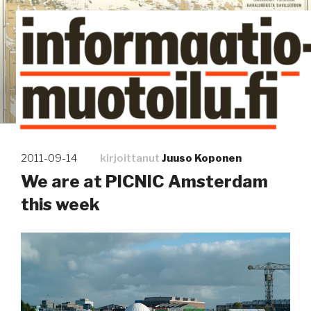
Siirry
sisältöön
Kuinka tieto tehdään näkyväksi
Julkaistu
2011-09-14
kirjoittanut
Juuso Koponen
We are at PICNIC Amsterdam
this week