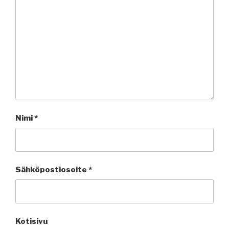
Nimi
*
Sähköpostiosoite
*
Kotisivu