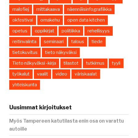
malofiej
mittakaava
näennäisinfografiikka
okfestival
omakehu
open data kitchen
opetus
oppikirjat
politiikka
rehellisyys
reitinvalinta
seminaari
talous
tiede
tietokuvitus
tieto näkyväksi
Tieto näkyväksi -kirja
tilastot
tutkimus
tyyli
työkalut
vaalit
video
väriskaalat
yhteiskunta
Uusimmat kirjoitukset
Myös Tampereen katutilasta enin osa on varattu
autoille