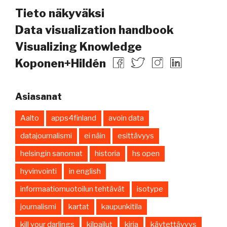
Tieto näkyväksi
Data visualization handbook
Visualizing Knowledge
Koponen+Hildén
Asiasanat
Aalto
apps4finland
avoin data
datajournalismi
ei näin
esittävyys
helsingin sanomat
historia
hs open
hyvinvointi
in english
informaatiomuotoilun tehtävät
isotype
journalismi
kartat
kaupunkitila
kill your darlings
kilpailut
kirja
käytettävyys