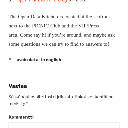
The Open Data Kitchen is located at the seafront
next to the PICNIC Club and the VIP/Press
area. Come say hi if you’re around, and maybe ask
some questions we can try to find to answers to!
AVAINSANAT
avoin data
in english
,
Vastaa
Sähköpostiosoitettasi ei julkaista.
Pakolliset kentät on
merkitty
*
Kommentti