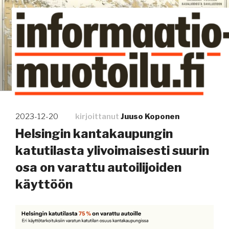
Siirry
sisältöön
Kuinka tieto tehdään näkyväksi
Julkaistu
2023-12-20
kirjoittanut
Juuso Koponen
Helsingin kantakaupungin
katutilasta ylivoimaisesti suurin
osa on varattu autoilijoiden
käyttöön