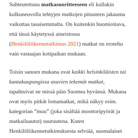
Suhteutettuna
matkasuoritteeseen
eli kullakin
kulkuneuvolla tehtyjen matkojen pituuteen jakauma
vaikuttaa tasaisemmalta. On kuitenkin huomioitava,
että tässä käytetyssä aineistossa
(
Henkilöliikennetutkimus 2021
) matkat on eroteltu
vain vastaajan kotipaikan mukaan.
Toisin sanoen mukana ovat
kaikki helsinkiläisten tai
kantakaupungissa asuvien tekemät matkat
,
tapahtuivat ne missä päin Suomea hyvänsä. Mukana
ovat myös pitkät lomamatkat, mikä näkyy esim.
kategorian ”muu” (joka sisältää moottoripyörät ja
matkailuautot) suuruutena. Kuten
Henkilöliikennetutkimuksesta selviää, suomalaiset