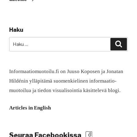
Haku
Etsi:
Haku
Informaatiomuotoilu.fi on Juuso Koposen ja Jonatan
Hildénin ylläpitämä suomen­kielinen informaatio­
muotoilua ja tiedon visualisointia käsittelevä blogi.
Articles in English
Seuraa Facebookissa