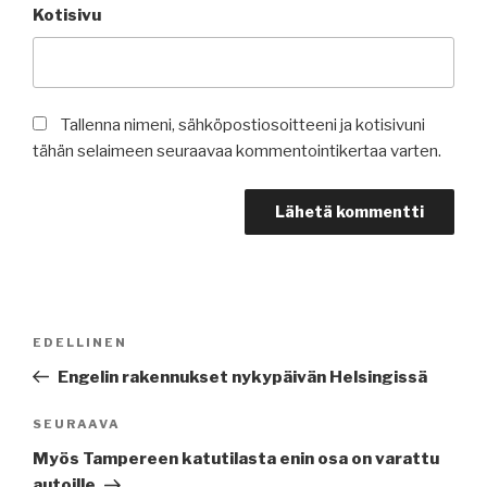
Kotisivu
Tallenna nimeni, sähköpostiosoitteeni ja kotisivuni
tähän selaimeen seuraavaa kommentointikertaa varten.
Artikkelien
Edellinen
EDELLINEN
selaus
artikkeli
Engelin rakennukset nykypäivän Helsingissä
Seuraava
SEURAAVA
artikkeli
Myös Tampereen katutilasta enin osa on varattu
autoille