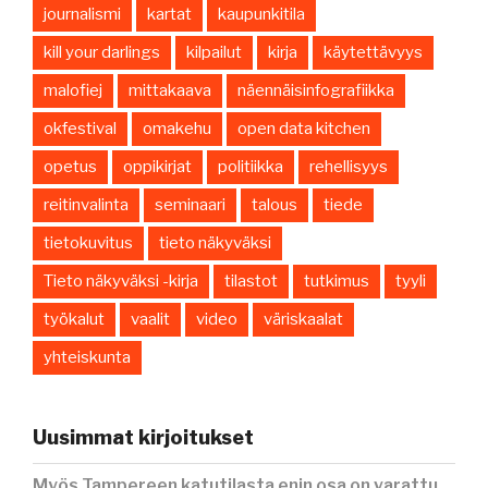
journalismi
kartat
kaupunkitila
kill your darlings
kilpailut
kirja
käytettävyys
malofiej
mittakaava
näennäisinfografiikka
okfestival
omakehu
open data kitchen
opetus
oppikirjat
politiikka
rehellisyys
reitinvalinta
seminaari
talous
tiede
tietokuvitus
tieto näkyväksi
Tieto näkyväksi -kirja
tilastot
tutkimus
tyyli
työkalut
vaalit
video
väriskaalat
yhteiskunta
Uusimmat kirjoitukset
Myös Tampereen katutilasta enin osa on varattu