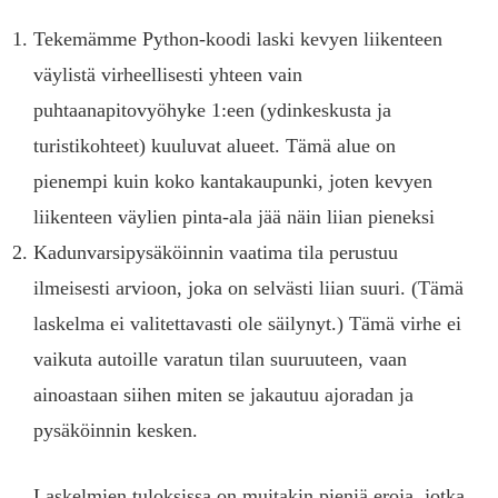
Tekemämme Python-koodi laski kevyen liikenteen
väylistä virheellisesti yhteen vain
puhtaanapitovyöhyke 1:een (ydinkeskusta ja
turistikohteet) kuuluvat alueet. Tämä alue on
pienempi kuin koko kantakaupunki, joten kevyen
liikenteen väylien pinta-ala jää näin liian pieneksi
Kadunvarsipysäköinnin vaatima tila perustuu
ilmeisesti arvioon, joka on selvästi liian suuri. (Tämä
laskelma ei valitettavasti ole säilynyt.) Tämä virhe ei
vaikuta autoille varatun tilan suuruuteen, vaan
ainoastaan siihen miten se jakautuu ajoradan ja
pysäköinnin kesken.
Laskelmien tuloksissa on muitakin pieniä eroja, jotka