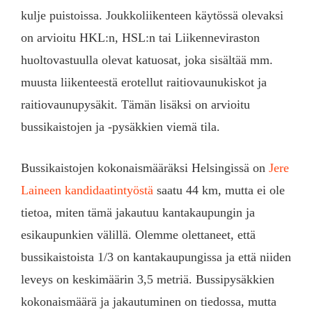
kulje puistoissa. Joukkoliikenteen käytössä olevaksi
on arvioitu HKL:n, HSL:n tai Liikenneviraston
huoltovastuulla olevat katuosat, joka sisältää mm.
muusta liikenteestä erotellut raitiovaunukiskot ja
raitiovaunupysäkit. Tämän lisäksi on arvioitu
bussikaistojen ja -pysäkkien viemä tila.
Bussikaistojen kokonaismääräksi Helsingissä on
Jere
Laineen kandidaatintyöstä
saatu 44 km, mutta ei ole
tietoa, miten tämä jakautuu kantakaupungin ja
esikaupunkien välillä. Olemme olettaneet, että
bussikaistoista 1/3 on kantakaupungissa ja että niiden
leveys on keskimäärin 3,5 metriä. Bussipysäkkien
kokonaismäärä ja jakautuminen on tiedossa, mutta