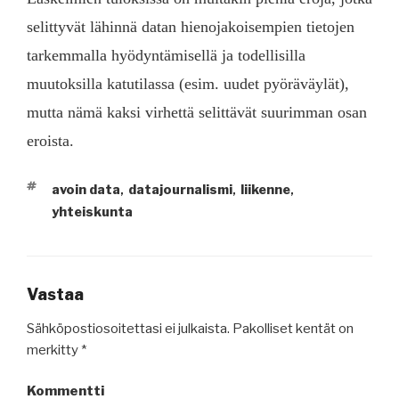
selittyvät lähinnä datan hienojakoisempien tietojen
tarkemmalla hyödyntämisellä ja todellisilla
muutoksilla katutilassa (esim. uudet pyöräväylät),
mutta nämä kaksi virhettä selittävät suurimman osan
eroista.
AVAINSANAT
avoin data
datajournalismi
liikenne
,
,
,
yhteiskunta
Vastaa
Sähköpostiosoitettasi ei julkaista.
Pakolliset kentät on
merkitty
*
Kommentti