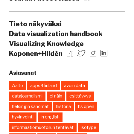
Tieto näkyväksi
Data visualization handbook
Visualizing Knowledge
Koponen+Hildén
Asiasanat
Aalto
apps4finland
avoin data
datajournalismi
ei näin
esittävyys
helsingin sanomat
historia
hs open
hyvinvointi
in english
informaatiomuotoilun tehtävät
isotype