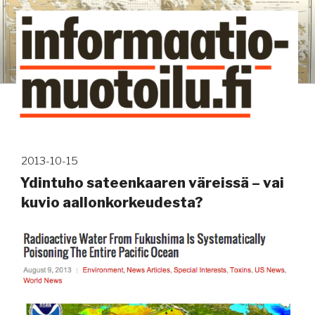
Siirry
sisältöön
Kuinka tieto tehdään näkyväksi
Avainsana:
sateenkaariväriskaala
Julkaistu
2013-10-15
Ydintuho sateenkaaren väreissä – vai
kuvio aallonkorkeudesta?