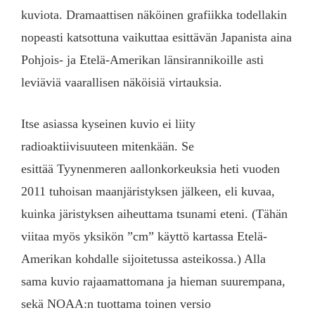
kuviota. Dramaattisen näköinen grafiikka todellakin
nopeasti katsottuna vaikuttaa esittävän Japanista aina
Pohjois- ja Etelä-Amerikan länsirannikoille asti
leviäviä vaarallisen näköisiä virtauksia.
Itse asiassa kyseinen kuvio ei liity
radioaktiivisuuteen mitenkään. Se
esittää Tyynenmeren aallonkorkeuksia heti vuoden
2011 tuhoisan maanjäristyksen jälkeen, eli kuvaa,
kuinka järistyksen aiheuttama tsunami eteni. (Tähän
viitaa myös yksikön ”cm” käyttö kartassa Etelä-
Amerikan kohdalle sijoitetussa asteikossa.) Alla
sama kuvio rajaamattomana ja hieman suurempana,
sekä NOAA:n tuottama toinen versio