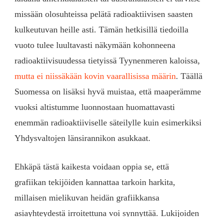
missään olosuhteissa pelätä radioaktiivisen saasten
kulkeutuvan heille asti. Tämän hetkisillä tiedoilla
vuoto tulee luultavasti näkymään kohonneena
radioaktiivisuudessa tietyissä Tyynenmeren kaloissa,
mutta ei niissäkään kovin vaarallisissa määrin
. Täällä
Suomessa on lisäksi hyvä muistaa, että maaperämme
vuoksi altistumme luonnostaan huomattavasti
enemmän radioaktiiviselle säteilylle kuin esimerkiksi
Yhdysvaltojen länsirannikon asukkaat.
Ehkäpä tästä kaikesta voidaan oppia se, että
grafiikan tekijöiden kannattaa tarkoin harkita,
millaisen mielikuvan heidän grafiikkansa
asiayhteydestä irroitettuna voi synnyttää. Lukijoiden