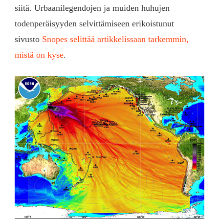
siitä. Urbaanilegendojen ja muiden huhujen
todenperäisyyden selvittämiseen erikoistunut
sivusto
Snopes selittää artikkelissaan tarkemmin,
mistä on kyse
.