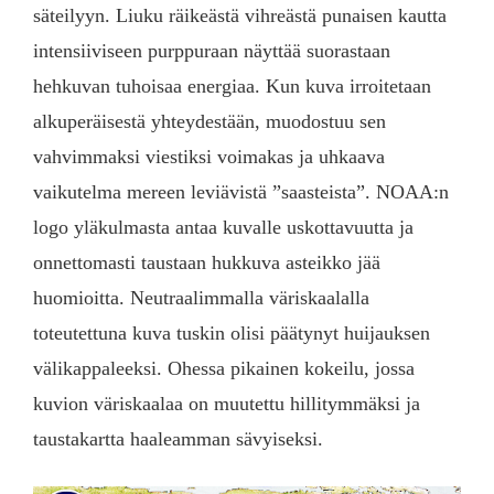
säteilyyn. Liuku räikeästä vihreästä punaisen kautta
intensiiviseen purppuraan näyttää suorastaan
hehkuvan tuhoisaa energiaa. Kun kuva irroitetaan
alkuperäisestä yhteydestään, muodostuu sen
vahvimmaksi viestiksi voimakas ja uhkaava
vaikutelma mereen leviävistä ”saasteista”. NOAA:n
logo yläkulmasta antaa kuvalle uskottavuutta ja
onnettomasti taustaan hukkuva asteikko jää
huomioitta. Neutraalimmalla väriskaalalla
toteutettuna kuva tuskin olisi päätynyt huijauksen
välikappaleeksi. Ohessa pikainen kokeilu, jossa
kuvion väriskaalaa on muutettu hillitymmäksi ja
taustakartta haaleamman sävyiseksi.