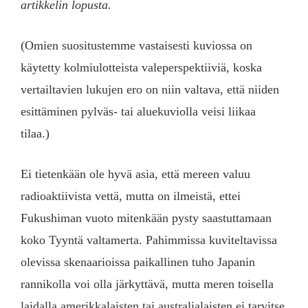
artikkelin lopusta.
(Omien suositustemme vastaisesti kuviossa on
käytetty kolmiulotteista valeperspektiiviä, koska
vertailtavien lukujen ero on niin valtava, että niiden
esittäminen pylväs- tai aluekuviolla veisi liikaa
tilaa.)
Ei tietenkään ole hyvä asia, että mereen valuu
radioaktiivista vettä, mutta on ilmeistä, ettei
Fukushiman vuoto mitenkään pysty saastuttamaan
koko Tyyntä valtamerta. Pahimmissa kuviteltavissa
olevissa skenaarioissa paikallinen tuho Japanin
rannikolla voi olla järkyttävä, mutta meren toisella
laidalla amerikkalaisten tai australialaisten ei tarvitse