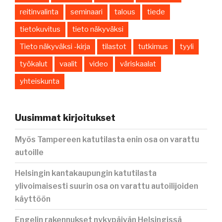
reitinvalinta
seminaari
talous
tiede
tietokuvitus
tieto näkyväksi
Tieto näkyväksi -kirja
tilastot
tutkimus
tyyli
työkalut
vaalit
video
väriskaalat
yhteiskunta
Uusimmat kirjoitukset
Myös Tampereen katutilasta enin osa on varattu
autoille
Helsingin kantakaupungin katutilasta
ylivoimaisesti suurin osa on varattu autoilijoiden
käyttöön
Engelin rakennukset nykypäivän Helsingissä