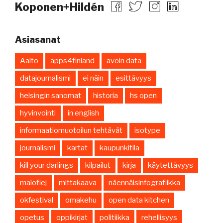
Koponen+Hildén
Asiasanat
Aalto
apps4finland
avoin data
datajournalismi
ei näin
esittävyys
helsingin sanomat
historia
hs open
hyvinvointi
in english
informaatiomuotoilun tehtävät
isotype
journalismi
kartat
kaupunkitila
kill your darlings
kilpailut
kirja
käytettävyys
malofiej
mittakaava
näennäisinfografiikka
okfestival
omakehu
open data kitchen
opetus
oppikirjat
politiikka
rehellisyys