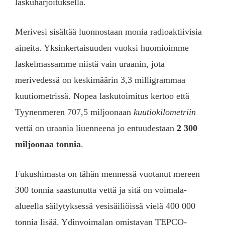
laskuharjoituksella.
Merivesi sisältää luonnostaan monia radioaktiivisia
aineita. Yksinkertaisuuden vuoksi huomioimme
laskelmassamme niistä vain uraanin, jota
merivedessä on keskimäärin 3,3 milligrammaa
kuutiometrissä. Nopea laskutoimitus kertoo että
Tyynenmeren 707,5 miljoonaan
kuutiokilometriin
vettä on uraania liuenneena jo entuudestaan
2 300
miljoonaa tonnia
.
Fukushimasta on tähän mennessä vuotanut mereen
300 tonnia saastunutta vettä ja sitä on voimala-
alueella säilytyksessä vesisäiliöissä vielä 400 000
tonnia lisää. Ydinvoimalan omistavan TEPCO-