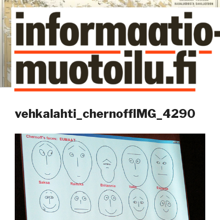
Siirry
sisältöön
Kuinka tieto tehdään näkyväksi
vehkalahti_chernoffIMG_4290