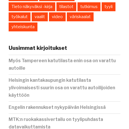
Tieto näkyväksi -kirja
tilastot
tutkimus
tyyli
työkalut
vaalit
video
väriskaalat
yhteiskunta
Uusimmat kirjoitukset
Myös Tampereen katutilasta enin osa on varattu
autoille
Helsingin kantakaupungin katutilasta
ylivoimaisesti suurin osa on varattu autoilijoiden
käyttöön
Engelin rakennukset nykypäivän Helsingissä
MTK:n ruokakassivertailu on tyylipuhdasta
datavaikuttamista