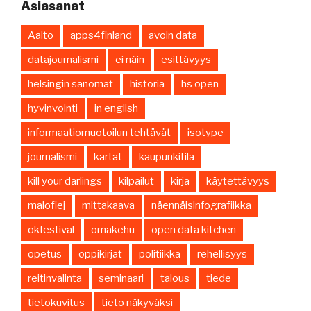
Asiasanat
Aalto
apps4finland
avoin data
datajournalismi
ei näin
esittävyys
helsingin sanomat
historia
hs open
hyvinvointi
in english
informaatiomuotoilun tehtävät
isotype
journalismi
kartat
kaupunkitila
kill your darlings
kilpailut
kirja
käytettävyys
malofiej
mittakaava
näennäisinfografiikka
okfestival
omakehu
open data kitchen
opetus
oppikirjat
politiikka
rehellisyys
reitinvalinta
seminaari
talous
tiede
tietokuvitus
tieto näkyväksi