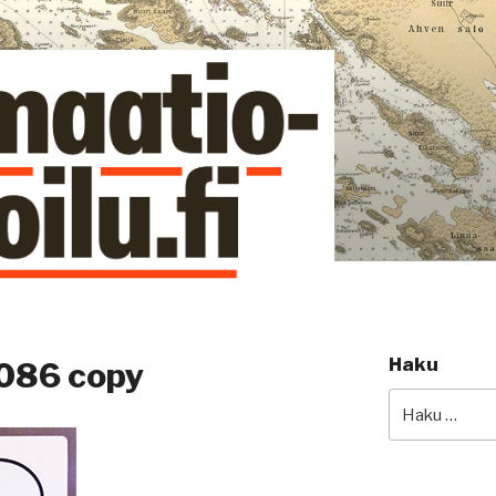
si
Haku
086 copy
Etsi: