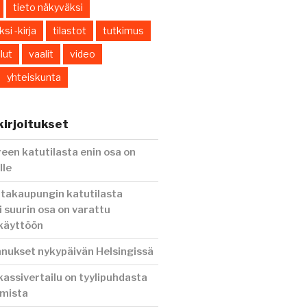
tieto näkyväksi
si -kirja
tilastot
tutkimus
lut
vaalit
video
yhteiskunta
irjoitukset
en katutilasta enin osa on
lle
ntakaupungin katutilasta
i suurin osa on varattu
 käyttöön
nnukset nykypäivän Helsingissä
assivertailu on tyylipuhdasta
amista