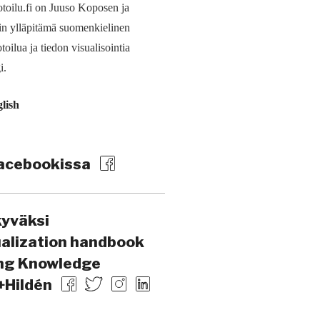
toilu.fi on Juuso Koposen ja
in ylläpitämä suomen­kielinen
toilua ja tiedon visualisointia
i.
glish
acebookissa
kyväksi
ualization handbook
ing Knowledge
+Hildén