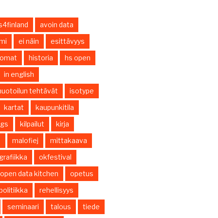
s4finland
avoin data
smi
ei näin
esittävyys
nomat
historia
hs open
in english
uotoilun tehtävät
isotype
kartat
kaupunkitila
ings
kilpailut
kirja
s
malofiej
mittakaava
grafiikka
okfestival
open data kitchen
opetus
politiikka
rehellisyys
seminaari
talous
tiede