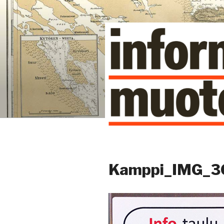
Siirry
sisältöön
Kuinka tieto tehdään näkyväk
Kamppi_IMG_3