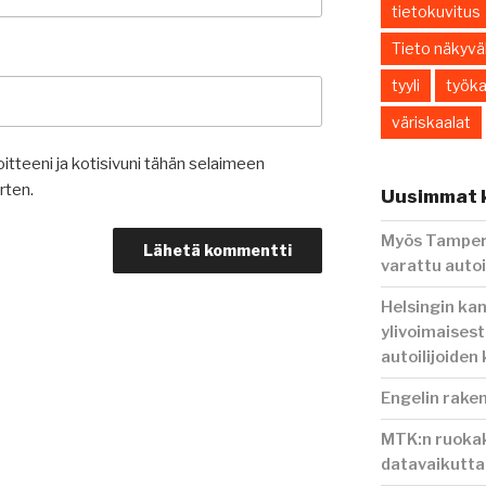
tietokuvitus
Tieto näkyväk
tyyli
työka
väriskaalat
itteeni ja kotisivuni tähän selaimeen
rten.
Uusimmat k
Myös Tampere
varattu autoi
Helsingin ka
ylivoimaisest
autoilijoiden
Engelin rake
MTK:n ruokak
datavaikutt