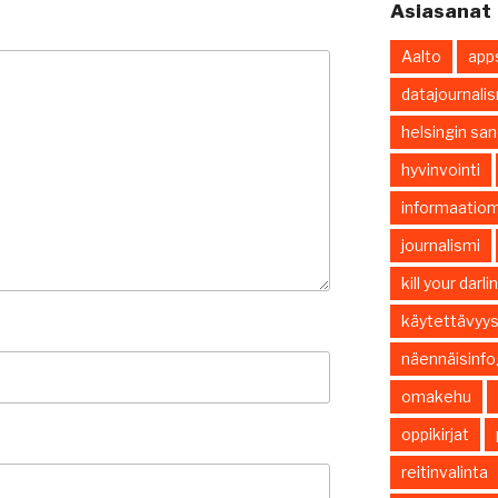
Asiasanat
Aalto
app
datajournali
helsingin sa
hyvinvointi
informaatiom
journalismi
kill your darl
käytettävyy
näennäisinfo
omakehu
oppikirjat
reitinvalinta