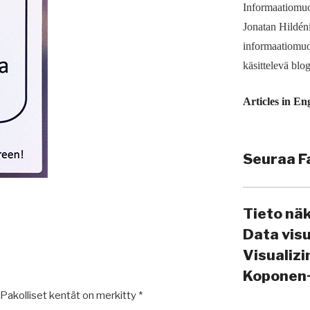
Informaatiomuo
Jonatan Hildén
informaatio­muo
käsittelevä blog
Articles in En
Seuraa F
Tieto nä
Data vis
Visualiz
Koponen
Pakolliset kentät on merkitty
*