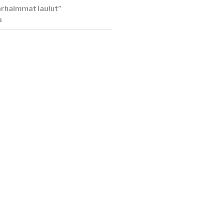
rhaimmat laulut”
a