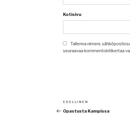
Kotisivu
Tallenna nimeni, sähköpostioso
seuraavaa kommentointikertaa va
Artikkelien
Edellinen
EDELLINEN
selaus
artikkeli
Opastusta Kampissa