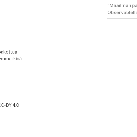
”Maailman pa
Observablell
pakottaa
emme ikinä
 CC-BY 4.0