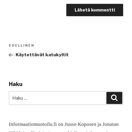
Artikkelien
Edellinen
EDELLINEN
selaus
artikkeli
Käytettävät katukyltit
Haku
Etsi:
Haku
Informaatiomuotoilu.fi on Juuso Koposen ja Jonatan