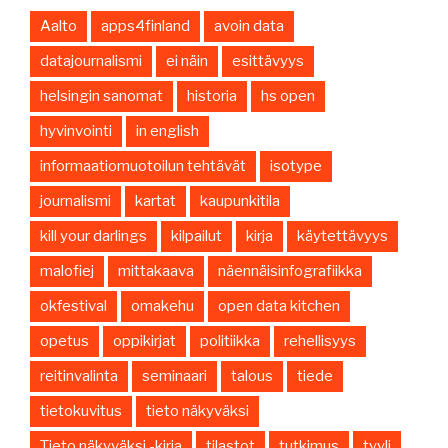
Aalto
apps4finland
avoin data
datajournalismi
ei näin
esittävyys
helsingin sanomat
historia
hs open
hyvinvointi
in english
informaatiomuotoilun tehtävät
isotype
journalismi
kartat
kaupunkitila
kill your darlings
kilpailut
kirja
käytettävyys
malofiej
mittakaava
näennäisinfografiikka
okfestival
omakehu
open data kitchen
opetus
oppikirjat
politiikka
rehellisyys
reitinvalinta
seminaari
talous
tiede
tietokuvitus
tieto näkyväksi
Tieto näkyväksi -kirja
tilastot
tutkimus
tyyli