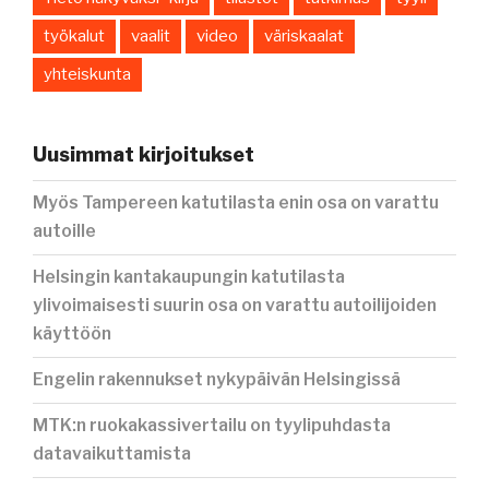
työkalut
vaalit
video
väriskaalat
yhteiskunta
Uusimmat kirjoitukset
Myös Tampereen katutilasta enin osa on varattu
autoille
Helsingin kantakaupungin katutilasta
ylivoimaisesti suurin osa on varattu autoilijoiden
käyttöön
Engelin rakennukset nykypäivän Helsingissä
MTK:n ruokakassivertailu on tyylipuhdasta
datavaikuttamista