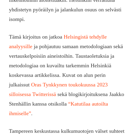
liikennöinnin aloitettuakin. Helsinkiin verrattuna
yhdistetyn pyöräilyn ja jalankulun osuus on selvästi
isompi.
Tämä kirjoitus on jatkoa
Helsingistä tehdylle
analyysille
ja pohjautuu samaan metodologiaan sekä
vertauskelpoisiin aineistoihin. Taustaoletuksia ja
metodologiaa on kuvailtu tarkemmin Helsinkiä
koskevassa artikkelissa. Kuvat on alun perin
julkaissut
Oras Tynkkynen toukokuussa 2023
silloisessa Twitterissä
sekä blogikirjoituksena Jaakko
Stenhällin kanssa otsikolla
“Katutilaa autoilta
ihmiselle”
.
Tampereen keskustassa kulkumuotojen välset suhteet