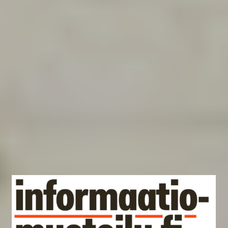
Kuinka tieto tehdään näkyväksi