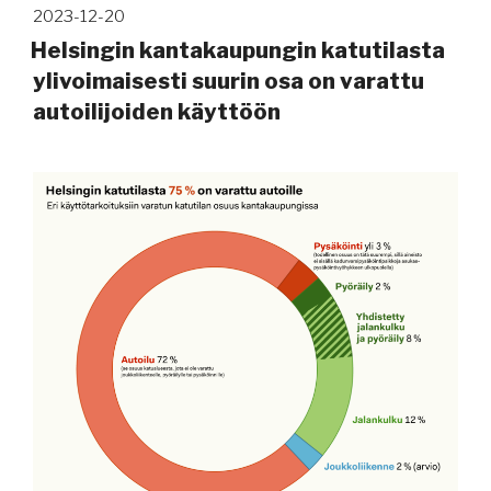
Julkaistu
2023-12-20
Helsingin kantakaupungin katutilasta
ylivoimaisesti suurin osa on varattu
autoilijoiden käyttöön