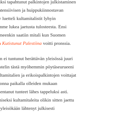
ksi tapahtunut palkintojen julkistaminen
ntensiivisen ja huippukiinnostavan
luetteli kultamitalistit lyhyin
imme lukea jaetusta tulosteesta. Ensi
omeenkin saatiin mitali kun Suomen
n
Kutistunut Palestiina
voitti pronssia.
n ei tuntunut herättävän yleisössä juuri
ustelin tästä myöhemmin pöytäseurueeni
ultamitalien ja erikoispalkintojen voittajat
uonna paikalla olleiden mukaan
entanut tunteet lähes tappeluksi asti.
seksi kultamitaleita olikin sitten jaettu
leisökään lähtenyt julkisesti