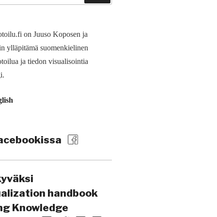
toilu.fi on Juuso Koposen ja
in ylläpitämä suomen­kielinen
toilua ja tiedon visualisointia
i.
glish
acebookissa
kyväksi
ualization handbook
ing Knowledge