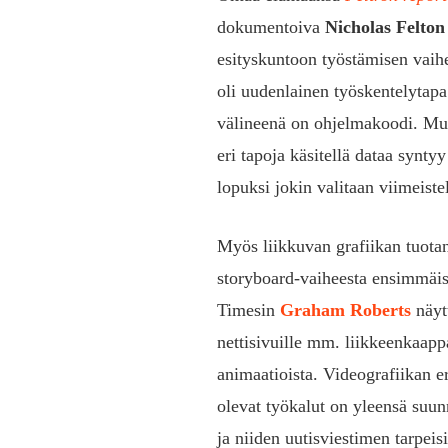
dokumentoiva
Nicholas Felton
esityskuntoon työstämisen vaihe
oli uudenlainen työskentelytapa
välineenä on ohjelmakoodi. Muu
eri tapoja käsitellä dataa syntyy
lopuksi jokin valitaan viimeiste
Myös liikkuvan grafiikan tuotan
storyboard-vaiheesta ensimmäis
Timesin
Graham Roberts
näyt
nettisivuille mm. liikkeenkaappa
animaatioista. Videografiikan er
olevat työkalut on yleensä suunn
ja niiden uutisviestimen tarpeis