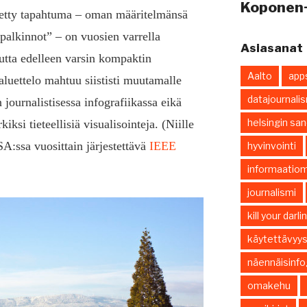
Koponen
tetty tapahtuma – oman määritelmänsä
palkinnot” – on vuosien varrella
Asiasanat
utta edelleen varsin kompaktin
Aalto
app
aluettelo mahtuu siististi muutamalle
datajournali
 journalistisessa infografiikassa eikä
helsingin sa
ksi tieteellisiä visualisointeja. (Niille
:ssa vuosittain järjestettävä
IEEE
hyvinvointi
informaatiom
journalismi
kill your darl
käytettävyy
näennäisinfo
omakehu