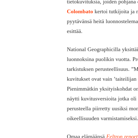
tietokuvituksia, joiden pohjana 
Colombato
kertoi tutkijoita ja
pyytävänsä heitä luonnostelemaa
esittää.
National Geographicilla yksittäi
luonnoksina puolikin vuotta. Pr
tarkistuksen perusteellisuus. ”
kuvitukset ovat vain ’taiteilija
Pienimmätkin yksityiskohdat on 
näytti kuvitusversioita jotka ol
perusteella piirretty uusiksi m
oikeellisuuden varmistamiseksi
Omaa elämäänsä
Feltron repor