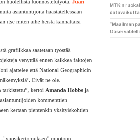
on huolellista luonnostelutyötä.
Juan
MTK:n ruokak
 muita asiantuntijoita haastatellessaan
datavaikutt
n itse miten aihe heistä kannattaisi
”Maailman pa
Observablell
stä grafiikkaa saatetaan työstää
ojekteja venyttää ennen kaikkea faktojen
Moni ajattelee että National Geographicin
n näkemyksiä’. Eivät ne ole.
tarkistettu”, kertoi
Amanda Hobbs
ja
i asiantuntijoiden kommenttien
oneen kertaan pientenkin yksityiskohtien
.
t
-”vuosikertomuksen” muotoon