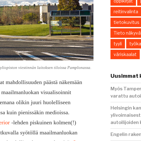
oppikirjat
reitinvalinta
tietokuvitus
Tieto näkyväk
tyyli
työka
väriskaalat
yliopiston viestinnän laitoksen tiloissa Pamplonassa.
Uusimmat k
vat mahdollisuuden päästä näkemään
Myös Tampere
 maailmanluokan visualisoinnit
varattu autoi
emana olikin juuri huolelliseen
Helsingin ka
ssa kuin pienissäkin medioissa.
ylivoimaisest
erior
-lehden piskuinen kolmen(!)
autoilijoiden
jatkuvalla syötöllä maailmanluokan
Engelin rake