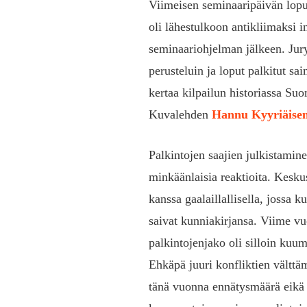
Viimeisen seminaaripäivän lopu
oli lähestulkoon antikliimaksi i
seminaariohjelman jälkeen. Jury 
perusteluin ja loput palkitut sa
kertaa kilpailun historiassa Su
Kuvalehden
Hannu Kyyriäise
Palkintojen saajien julkistamine
minkäänlaisia reaktioita. Kesk
kanssa gaalaillallisella, jossa k
saivat kunniakirjansa. Viime v
palkintojenjako oli silloin kuum
Ehkäpä juuri konfliktien välttämi
tänä vuonna ennätysmäärä eikä y