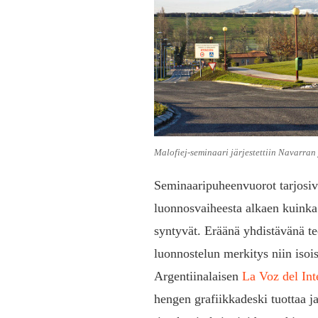
Malofiej-seminaari järjestettiin Navarran 
Seminaaripuheenvuorot tarjosi
luonnosvaiheesta alkaen kuinka
syntyvät. Eräänä yhdistävänä te
luonnostelun merkitys niin isoi
Argentiinalaisen
La Voz del Int
hengen grafiikkadeski tuottaa 