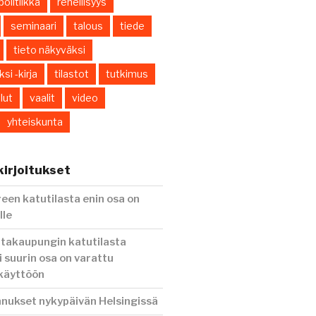
politiikka
rehellisyys
seminaari
talous
tiede
tieto näkyväksi
si -kirja
tilastot
tutkimus
lut
vaalit
video
yhteiskunta
irjoitukset
en katutilasta enin osa on
lle
ntakaupungin katutilasta
i suurin osa on varattu
 käyttöön
nnukset nykypäivän Helsingissä