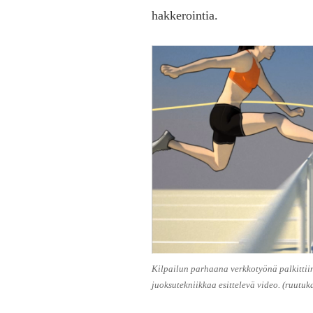
hakkerointia.
Kilpailun parhaana verkkotyönä palkittii
juoksutekniikkaa esittelevä video. (ruutu