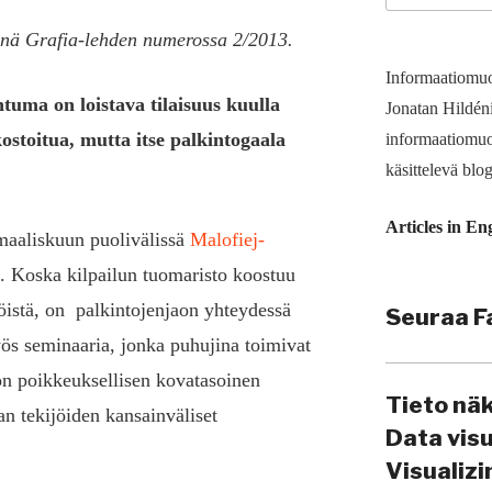
tynä Grafia-lehden numerossa 2/2013.
Informaatiomuo
tuma on loistava tilaisuus kuulla
Jonatan Hildén
stoitua, mutta itse palkintogaala
informaatio­muo
käsittelevä blog
Articles in En
maaliskuun puolivälissä
Malofiej-
. Koska kilpailun tuomaristo koostuu
öistä, on palkintojenjaon yhteydessä
Seuraa F
ös seminaaria, jonka puhujina toimivat
on poikkeuksellisen kovatasoinen
Tieto nä
an tekijöiden kansainväliset
Data vis
Visualiz