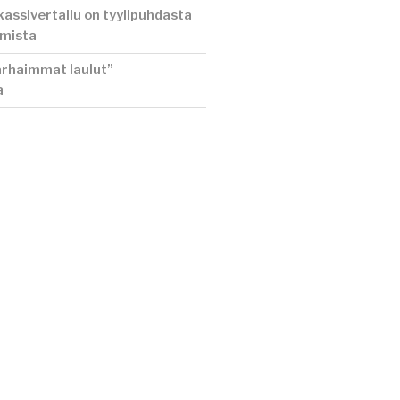
assivertailu on tyylipuhdasta
amista
rhaimmat laulut”
a