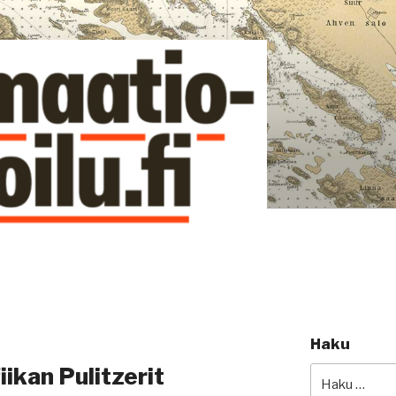
si
Haku
iikan Pulitzerit
Etsi: