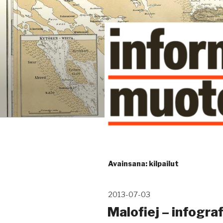
Siirry
sisältöön
Kuinka tieto tehdään näkyväk
Avainsana:
kilpailut
Julkaistu
2013-07-03
Malofiej – infograf