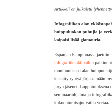
Artikkeli on julkaistu lyhennet
Infografiikan alan ykköstapah
huippuluokan puhujia ja verko
kaipaisi lisää glamouria.
Espanjan Pamplonassa jaettiin 
infografiikkakilpailun
palkinnot
monipuolisesti alan huipputekij
keksitty ryhtyä järjestämään my
juryn jäsenet. Lopputuloksena 
seminaariohjelma ja infografiik
kokoontumisajot vailla vertaa.