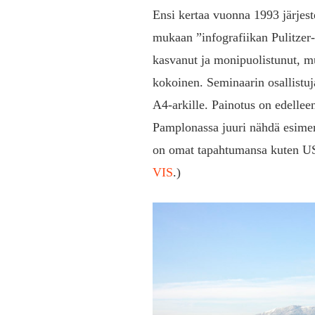
Ensi kertaa vuonna 1993 järjes
mukaan ”infografiikan Pulitzer-
kasvanut ja monipuolistunut, m
kokoinen. Seminaarin osallistuj
A4-arkille. Painotus on edelleen
Pamplonassa juuri nähdä esimerki
on omat tapahtumansa kuten USA
VIS
.)