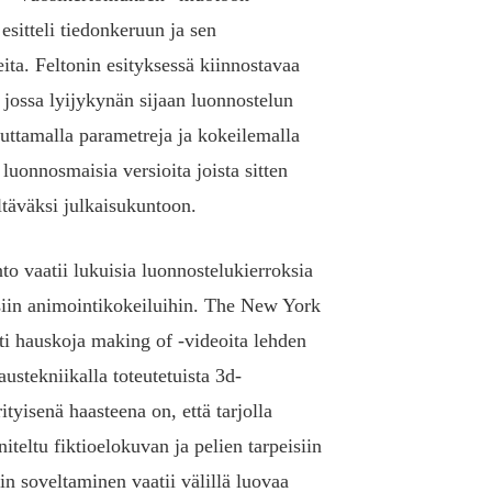
esitteli tiedonkeruun ja sen
ita. Feltonin esityksessä kiinnostavaa
 jossa lyijykynän sijaan luonnostelun
ttamalla parametreja ja kokeilemalla
 luonnosmaisia versioita joista sitten
ltäväksi julkaisukuntoon.
to vaatii lukuisia luonnostelukierroksia
iin animointikokeiluihin. The New York
ti hauskoja making of -videoita lehden
ustekniikalla toteutetuista 3d-
ityisenä haasteena on, että tarjolla
iteltu fiktioelokuvan ja pelien tarpeisiin
iin soveltaminen vaatii välillä luovaa