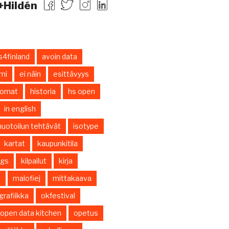
+Hildén
s4finland
avoin data
smi
ei näin
esittävyys
nomat
historia
hs open
in english
uotoilun tehtävät
isotype
kartat
kaupunkitila
ings
kilpailut
kirja
s
malofiej
mittakaava
grafiikka
okfestival
open data kitchen
opetus