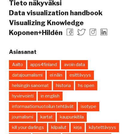
Tieto näkyväksi
Data visualization handbook
Visualizing Knowledge
Koponen+Hildén
Asiasanat
Aalto
apps4finland
avoin data
datajournalismi
ei näin
esittävyys
helsingin sanomat
historia
hs open
hyvinvointi
in english
informaatiomuotoilun tehtävät
isotype
journalismi
kartat
kaupunkitila
kill your darlings
kilpailut
kirja
käytettävyys