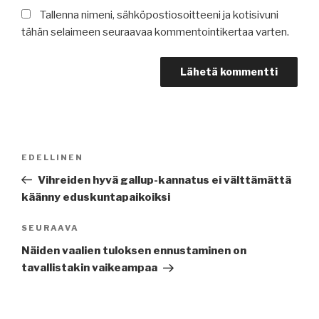
Tallenna nimeni, sähköpostiosoitteeni ja kotisivuni
tähän selaimeen seuraavaa kommentointikertaa varten.
Artikkelien
Edellinen
EDELLINEN
selaus
artikkeli
Vihreiden hyvä gallup-kannatus ei välttämättä
käänny eduskuntapaikoiksi
Seuraava
SEURAAVA
artikkeli
Näiden vaalien tuloksen ennustaminen on
tavallistakin vaikeampaa