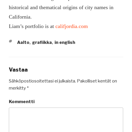
historical and thematical origins of city names in
California.
Liam’s portfolio is at
califjordia.com
AVAINSANAT
Aalto
grafiikka
in english
,
,
Vastaa
Sähköpostiosoitettasi ei julkaista.
Pakolliset kentät on
merkitty
*
Kommentti