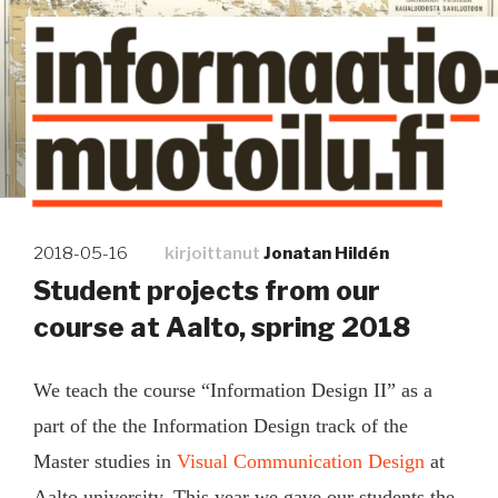
Siirry
sisältöön
Kuinka tieto tehdään näkyväksi
Julkaistu
2018-05-16
kirjoittanut
Jonatan Hildén
Student projects from our
course at Aalto, spring 2018
We teach the course “Information Design II” as a
part of the the Information Design track of the
Master studies in
Visual Communication Design
at
Aalto university. This year we gave our students the