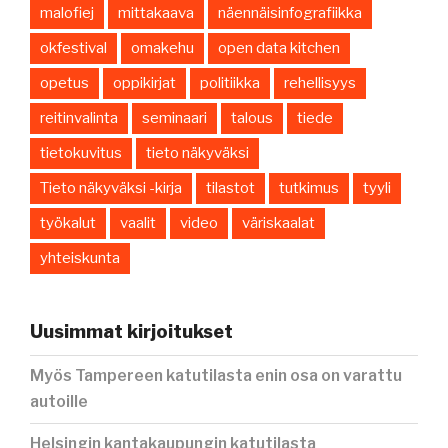
malofiej
mittakaava
näennäisinfografiikka
okfestival
omakehu
open data kitchen
opetus
oppikirjat
politiikka
rehellisyys
reitinvalinta
seminaari
talous
tiede
tietokuvitus
tieto näkyväksi
Tieto näkyväksi -kirja
tilastot
tutkimus
tyyli
työkalut
vaalit
video
väriskaalat
yhteiskunta
Uusimmat kirjoitukset
Myös Tampereen katutilasta enin osa on varattu
autoille
Helsingin kantakaupungin katutilasta