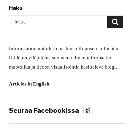
Haku
Etsi:
Haku
Informaatiomuotoilu.fi on Juuso Koposen ja Jonatan
Hildénin ylläpitämä suomen­kielinen informaatio­
muotoilua ja tiedon visualisointia käsittelevä blogi.
Articles in English
Seuraa Facebookissa