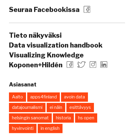
Seuraa Facebookissa
Tieto näkyväksi
Data visualization handbook
Visualizing Knowledge
Koponen+Hildén
Asiasanat
Aalto
apps4finland
avoin data
datajournalismi
ei näin
esittävyys
helsingin sanomat
historia
hs open
hyvinvointi
in english