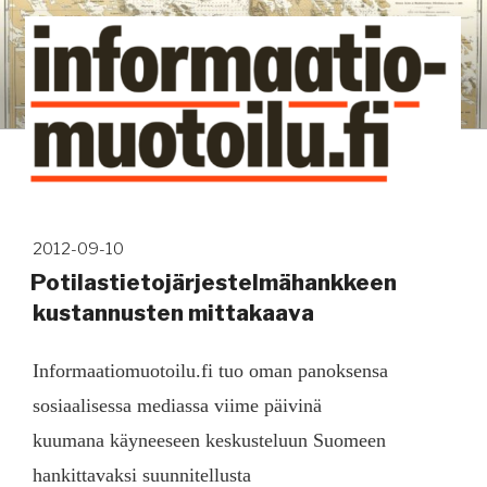
Siirry
sisältöön
Kuinka tieto tehdään näkyväksi
Avainsana:
hyvinvointi
Julkaistu
2012-09-10
Potilastietojärjestelmähankkeen
kustannusten mittakaava
Informaatiomuotoilu.fi tuo oman panoksensa
sosiaalisessa mediassa viime päivinä
kuumana käyneeseen keskusteluun Suomeen
hankittavaksi suunnitellusta