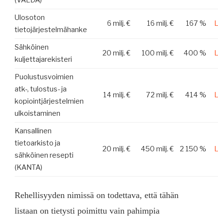
(VALDA)
Ulosoton
6 milj. €
16 milj. €
167 %
tietojärjestelmähanke
Sähköinen
20 milj. €
100 milj. €
400 %
kuljettajarekisteri
Puolustusvoimien
atk-, tulostus- ja
14 milj. €
72 milj. €
414 %
kopiointjärjestelmien
ulkoistaminen
Kansallinen
tietoarkisto ja
20 milj. €
450 milj. €
2 150 %
sähköinen resepti
(KANTA)
Rehellisyyden nimissä on todettava, että tähän
listaan on tietysti poimittu vain pahimpia