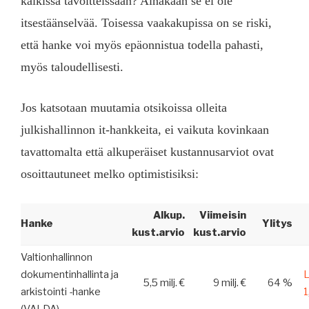
kaikissa tavoitteissaan? Ainakaan se ei ole
itsestäänselvää. Toisessa vaakakupissa on se riski,
että hanke voi myös epäonnistua todella pahasti,
myös taloudellisesti.
Jos katsotaan muutamia otsikoissa olleita
julkishallinnon it-hankkeita, ei vaikuta kovinkaan
tavattomalta että alkuperäiset kustannusarviot ovat
osoittautuneet melko optimistisiksi:
Alkup.
Viimeisin
Hanke
Ylitys
kust.arvio
kust.arvio
Valtionhallinnon
dokumentinhallinta ja
5,5 milj. €
9 milj. €
64 %
arkistointi -hanke
1