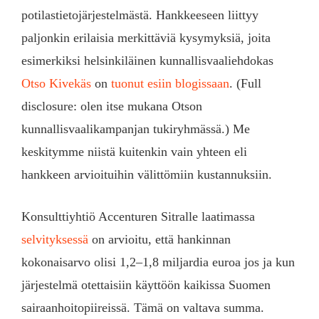
potilastietojärjestelmästä. Hankkeeseen liittyy
paljonkin erilaisia merkittäviä kysymyksiä, joita
esimerkiksi helsinkiläinen kunnallisvaaliehdokas
Otso Kivekäs
on
tuonut esiin blogissaan
. (Full
disclosure: olen itse mukana Otson
kunnallisvaalikampanjan tukiryhmässä.) Me
keskitymme niistä kuitenkin vain yhteen eli
hankkeen arvioituihin välittömiin kustannuksiin.
Konsulttiyhtiö Accenturen Sitralle laatimassa
selvityksessä
on arvioitu, että hankinnan
kokonaisarvo olisi 1,2–1,8 miljardia euroa jos ja kun
järjestelmä otettaisiin käyttöön kaikissa Suomen
sairaanhoitopiireissä. Tämä on valtava summa.