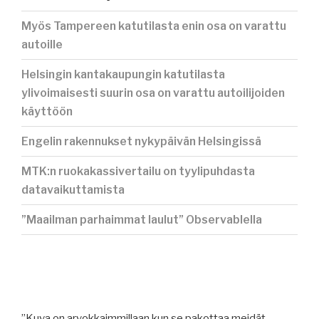
Myös Tampereen katutilasta enin osa on varattu
autoille
Helsingin kantakaupungin katutilasta
ylivoimaisesti suurin osa on varattu autoilijoiden
käyttöön
Engelin rakennukset nykypäivän Helsingissä
MTK:n ruokakassivertailu on tyylipuhdasta
datavaikuttamista
”Maailman parhaimmat laulut” Observablella
”Kuva on arvokkaimmillaan kun se pakottaa meidät