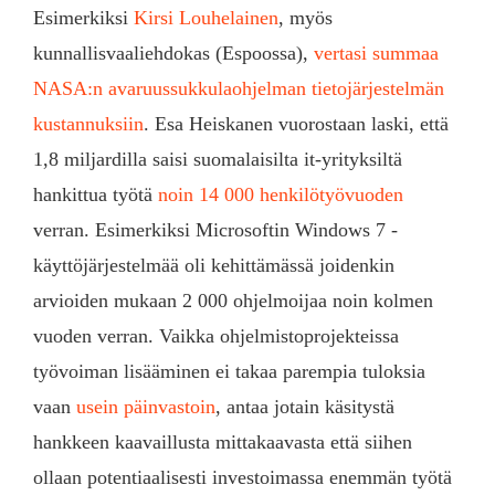
Esimerkiksi
Kirsi Louhelainen
, myös
kunnallisvaaliehdokas (Espoossa),
vertasi summaa
NASA:n avaruussukkulaohjelman tietojärjestelmän
kustannuksiin
. Esa Heiskanen vuorostaan laski, että
1,8 miljardilla saisi suomalaisilta it-yrityksiltä
hankittua työtä
noin 14 000 henkilötyövuoden
verran. Esimerkiksi Microsoftin Windows 7 -
käyttöjärjestelmää oli kehittämässä joidenkin
arvioiden mukaan 2 000 ohjelmoijaa noin kolmen
vuoden verran. Vaikka ohjelmistoprojekteissa
työvoiman lisääminen ei takaa parempia tuloksia
vaan
usein päinvastoin
, antaa jotain käsitystä
hankkeen kaavaillusta mittakaavasta että siihen
ollaan potentiaalisesti investoimassa enemmän työtä