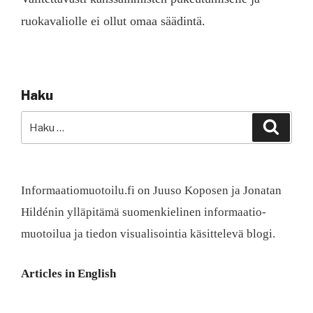
ruokavaliolle ei ollut omaa säädintä.
Haku
Etsi:
Haku
Informaatiomuotoilu.fi on Juuso Koposen ja Jonatan
Hildénin ylläpitämä suomen­kielinen informaatio­
muotoilua ja tiedon visualisointia käsittelevä blogi.
Articles in English