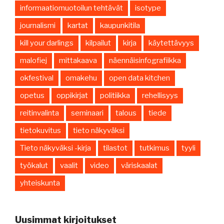
informaatiomuotoilun tehtävät
isotype
journalismi
kartat
kaupunkitila
kill your darlings
kilpailut
kirja
käytettävyys
malofiej
mittakaava
näennäisinfografiikka
okfestival
omakehu
open data kitchen
opetus
oppikirjat
politiikka
rehellisyys
reitinvalinta
seminaari
talous
tiede
tietokuvitus
tieto näkyväksi
Tieto näkyväksi -kirja
tilastot
tutkimus
tyyli
työkalut
vaalit
video
väriskaalat
yhteiskunta
Uusimmat kirjoitukset