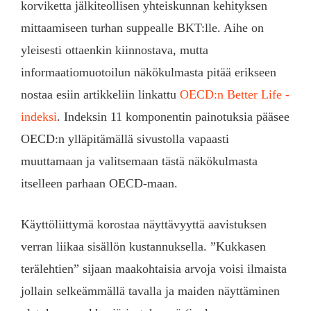
korviketta jälkiteollisen yhteiskunnan kehityksen
mittaamiseen turhan suppealle BKT:lle. Aihe on
yleisesti ottaenkin kiinnostava, mutta
informaatiomuotoilun näkökulmasta pitää erikseen
nostaa esiin artikkeliin linkattu
OECD:n Better Life -
indeksi
. Indeksin 11 komponentin painotuksia pääsee
OECD:n ylläpitämällä sivustolla vapaasti
muuttamaan ja valitsemaan tästä näkökulmasta
itselleen parhaan OECD-maan.
Käyttöliittymä korostaa näyttävyyttä aavistuksen
verran liikaa sisällön kustannuksella. ”Kukkasen
terälehtien” sijaan maakohtaisia arvoja voisi ilmaista
jollain selkeämmällä tavalla ja maiden näyttäminen