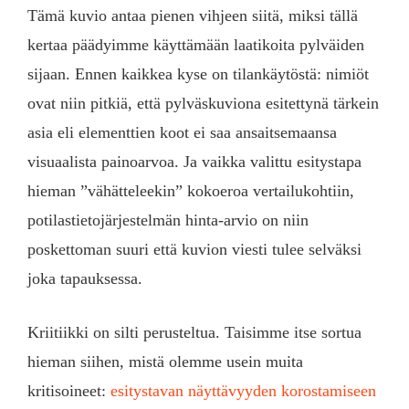
Tämä kuvio antaa pienen vihjeen siitä, miksi tällä
kertaa päädyimme käyttämään laatikoita pylväiden
sijaan. Ennen kaikkea kyse on tilankäytöstä: nimiöt
ovat niin pitkiä, että pylväskuviona esitettynä tärkein
asia eli elementtien koot ei saa ansaitsemaansa
visuaalista painoarvoa. Ja vaikka valittu esitystapa
hieman ”vähätteleekin” kokoeroa vertailukohtiin,
potilastietojärjestelmän hinta-arvio on niin
poskettoman suuri että kuvion viesti tulee selväksi
joka tapauksessa.
Kriitiikki on silti perusteltua. Taisimme itse sortua
hieman siihen, mistä olemme usein muita
kritisoineet:
esitystavan näyttävyyden korostamiseen