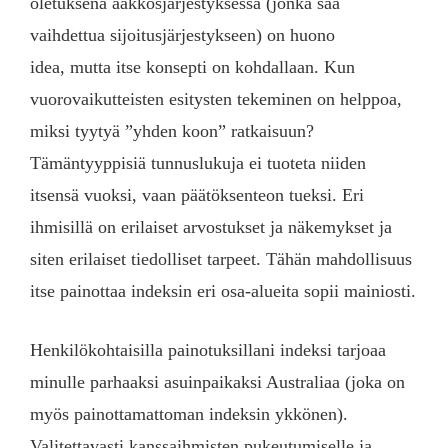
oletuksena aakkosjärjestyksessä (jonka saa
vaihdettua sijoitusjärjestykseen) on huono
idea, mutta itse konsepti on kohdallaan. Kun
vuorovaikutteisten esitysten tekeminen on helppoa,
miksi tyytyä ”yhden koon” ratkaisuun?
Tämäntyyppisiä tunnuslukuja ei tuoteta niiden
itsensä vuoksi, vaan päätöksenteon tueksi. Eri
ihmisillä on erilaiset arvostukset ja näkemykset ja
siten erilaiset tiedolliset tarpeet. Tähän mahdollisuus
itse painottaa indeksin eri osa-alueita sopii mainiosti.
Henkilökohtaisilla painotuksillani indeksi tarjoaa
minulle parhaaksi asuinpaikaksi Australiaa (joka on
myös painottamattoman indeksin ykkönen).
Valitettavasti kanssaihmisten pukeutumiselle ja