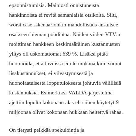
epäonnistumisia. Mainiosti onnistuneista
hankinnoista ei revitä samanlaisia otsikoita. Silti,
worst case -skenaarionkin mahdollisuus ansaitsee
osakseen hieman pohdintaa. Näiden viiden VTV:n
moittiman hankkeen keskimääräinen kustannusten
ylitys oli uskomattomat 639 %. Lisäksi pitää
huomioida, että luvuissa ei ole mukana kuin suorat
lisäkustannukset, ei viivästymisestä ja
huonolaatuisesta lopputuloksesta johtuvia välillisiä
kustannuksia. Esimerkiksi VALDA-järjestelmä
ajettiin lopulta kokonaan alas eli siihen käytetyt 9
miljoonaa olivat kokonaan hukkaan heitettyä rahaa.
On tietysti pelkkää spekulointia ja