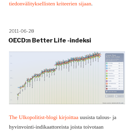
tiedonvälityksellisten kriteerien sijaan
.
Julkaistu
2011-06-28
OECD:n Better Life -indeksi
The Ulkopolitist-blogi kirjoittaa
uusista talous- ja
hyvinvointi-indikaattoreista joista toivotaan