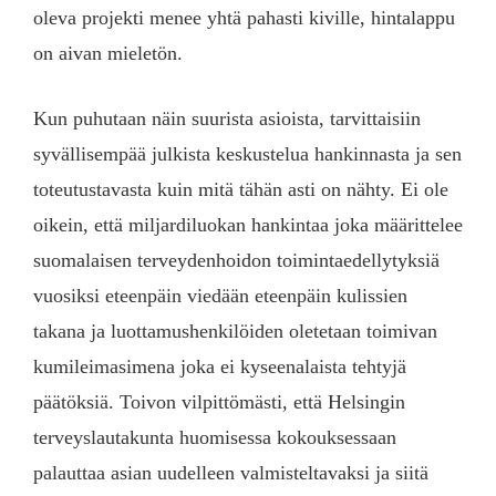
oleva projekti menee yhtä pahasti kiville, hintalappu
on aivan mieletön.
Kun puhutaan näin suurista asioista, tarvittaisiin
syvällisempää julkista keskustelua hankinnasta ja sen
toteutustavasta kuin mitä tähän asti on nähty. Ei ole
oikein, että miljardiluokan hankintaa joka määrittelee
suomalaisen terveydenhoidon toimintaedellytyksiä
vuosiksi eteenpäin viedään eteenpäin kulissien
takana ja luottamushenkilöiden oletetaan toimivan
kumileimasimena joka ei kyseenalaista tehtyjä
päätöksiä. Toivon vilpittömästi, että Helsingin
terveyslautakunta huomisessa kokouksessaan
palauttaa asian uudelleen valmisteltavaksi ja siitä