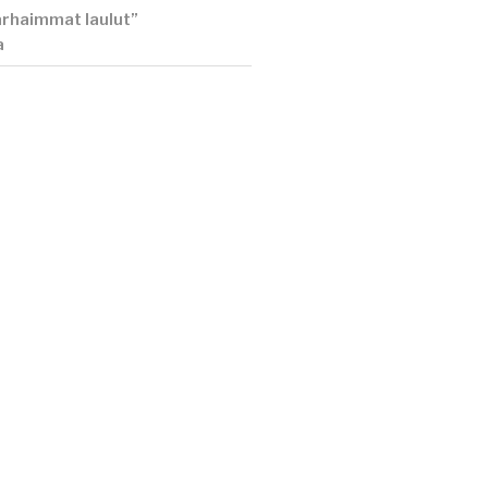
rhaimmat laulut”
a