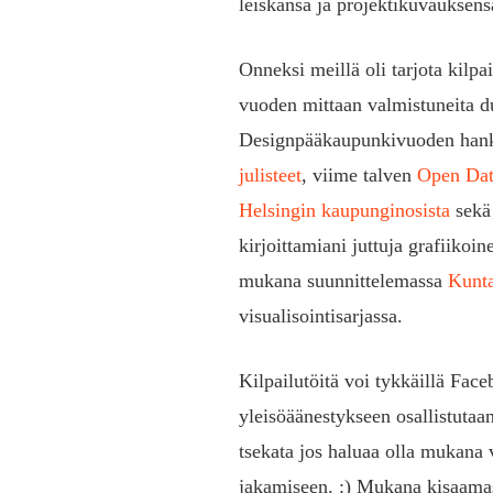
leiskansa ja projektikuvauksens
Onneksi meillä oli tarjota kilp
vuoden mittaan valmistuneita d
Designpääkaupunkivuoden hank
julisteet
, viime talven
Open Dat
Helsingin kaupunginosista
sekä
kirjoittamiani juttuja grafiikoi
mukana suunnittelemassa
Kunta
visualisointisarjassa.
Kilpailutöitä voi tykkäillä Fac
yleisöäänestykseen osallistutaan 
tsekata jos haluaa olla mukana
jakamiseen. :) Mukana kisaamas