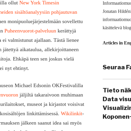
illa ollut
New York Timesin
Informaatiomuo
Jonatan Hildén
heiden sisältöanalyysiin pohjautuvan
informaatio­muo
en monipuoluejärjestelmään sovellettu
käsittelevä blog
aan
Puheenvuorot-palveluun
kerättyjä
ei valmistunut ajallaan. Tästä lienee
Articles in En
 jätettyä aikataulua, allekirjoittaneen
aitoja. Ehkäpä teen sen joskus vielä
Seuraa F
i nyt ehtinyt.
museon Michael Edsonin OKFestivalilla
Tieto nä
envuoron
jäljiltä takaraivoon muhimaan
Data vis
urilaitokset, museot ja kirjastot voisivat
Visualiz
osisältöjen linkittämisessä.
Wikilinkit
-
Koponen
rmauksen jälkeen saanut idea sai myös