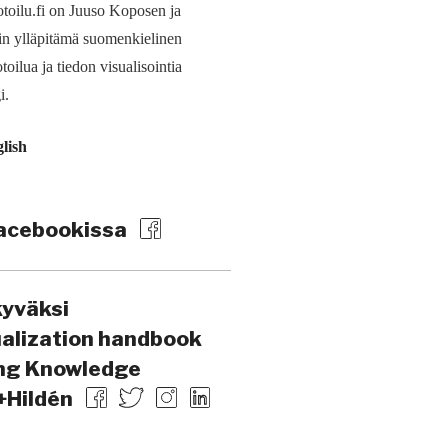
toilu.fi on Juuso Koposen ja
in ylläpitämä suomen­kielinen
toilua ja tiedon visualisointia
i.
glish
acebookissa
kyväksi
ualization handbook
ing Knowledge
+Hildén