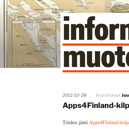
Siirry
sisältöön
Kuinka tieto tehdään näkyväk
Julkaistu
2012-10-28
kirjoittanut
Ju
Apps4Finland-kilp
Töiden jättö
Apps4FInland-kilp