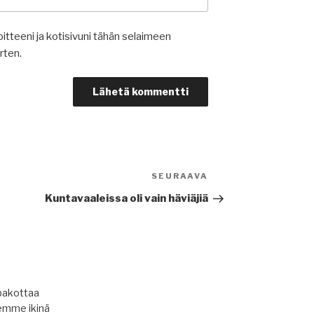
itteeni ja kotisivuni tähän selaimeen
rten.
SEURAAVA
Seuraava
artikkeli
Kuntavaaleissa oli vain häviäjiä
pakottaa
emme ikinä