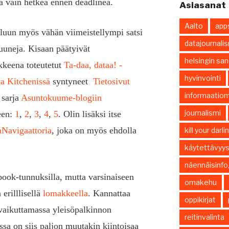
a vain hetkeä ennen deadlineä.
Asiasanat
Aalto
app
ailuun myös vähän viimeistellympi satsi
datajournali
uuneja. Kisaan päätyivät
helsingin sa
keena toteutetut
Ta-daa, dataa! -
hyvinvointi
a Kitchenissä
syntyneet
Tietosivut
informaatiom
 sarja
Asuntokuume-blogiin
journalismi
neen:
1
,
2
,
3
,
4
,
5
. Olin lisäksi itse
Navigaattoria
, joka on myös ehdolla
kill your darl
käytettävyy
näennäisinfo
ebook-tunnuksilla, mutta varsinaiseen
omakehu
erilllisellä
lomakkeella
. Kannattaa
oppikirjat
 vaikuttamassa yleisöpalkinnon
reitinvalinta
sa on siis paljon muutakin kiintoisaa