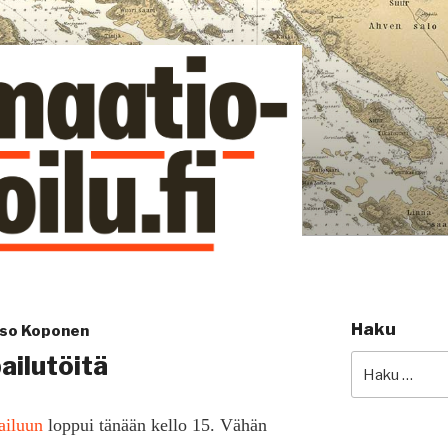
si
Haku
uso Koponen
ailutöitä
Etsi:
ailuun
loppui tänään kello 15. Vähän