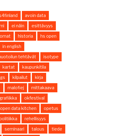
s4finland
avoin data
smi
ei näin
esittävyys
nomat
historia
hs open
in english
uotoilun tehtävät
isotype
kartat
kaupunkitila
ings
kilpailut
kirja
s
malofiej
mittakaava
grafiikka
okfestival
open data kitchen
opetus
politiikka
rehellisyys
seminaari
talous
tiede