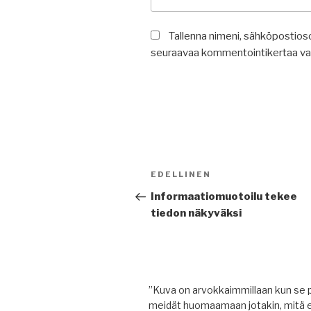
Tallenna nimeni, sähköpostioso
seuraavaa kommentointikertaa va
Artikkelien
Edellinen
EDELLINEN
selaus
artikkeli
Informaatiomuotoilu tekee
tiedon näkyväksi
”Kuva on arvokkaimmillaan kun se 
meidät huomaamaan jotakin, mitä 