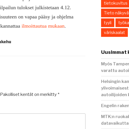
tietokuvitus
pailun tulokset julkistetaan 4.12.
Tieto näkyväk
aisuuteen on vapaa pääsy ja ohjelma
tyyli
työka
n kannattaa
ilmoittautua mukaan
.
väriskaalat
akehu
Uusimmat k
Myös Tampere
varattu autoi
Helsingin ka
ylivoimaisest
Pakolliset kentät on merkitty
*
autoilijoiden
Engelin rake
MTK:n ruokak
datavaikutt