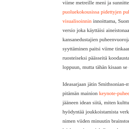
viime metreille meni ja sunnitte
puoluekokousissa pidettyjen pu
visualisoinnin
innoittama, Suom
versio joka käyttäisi aineiston
kansanedustajien puheenvuoroja 
syyttäminen paitsi viime tinkaan
ruosteiseksi päässeitä koodaust
loppuun, mutta tähän kisaan se e
Ideasarjaan jätin Smithsonian-
pitämän mainion
keynote-puhe
jääneen idean siitä, miten kulttu
hyödyntää joukkoistamista verkk
nimen viiden minuutin brainsto