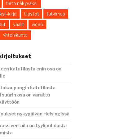
tieto näkyväksi
si -kirja
tilastot
tutkimus
lut
vaalit
video
yhteiskunta
irjoitukset
en katutilasta enin osa on
lle
ntakaupungin katutilasta
i suurin osa on varattu
 käyttöön
nnukset nykypäivän Helsingissä
assivertailu on tyylipuhdasta
amista