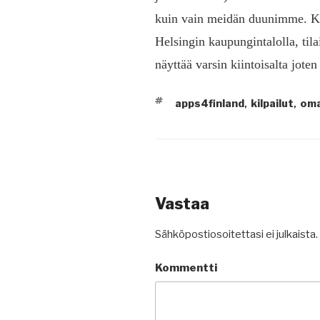
kuin vain meidän duunimme. Kil
Helsingin kaupungintalolla, til
näyttää varsin kiintoisalta jote
AVAINSANAT
apps4finland
kilpailut
om
,
,
Vastaa
Sähköpostiosoitettasi ei julkaista.
Kommentti