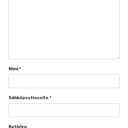
Nimi
*
Sähköpostiosoite
*
Kotisivu