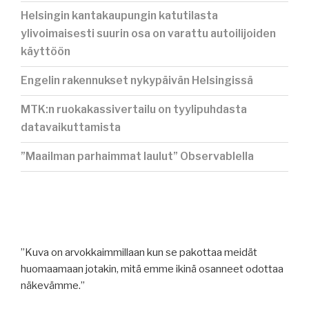
Helsingin kantakaupungin katutilasta
ylivoimaisesti suurin osa on varattu autoilijoiden
käyttöön
Engelin rakennukset nykypäivän Helsingissä
MTK:n ruokakassivertailu on tyylipuhdasta
datavaikuttamista
”Maailman parhaimmat laulut” Observablella
”Kuva on arvokkaimmillaan kun se pakottaa meidät
huomaamaan jotakin, mitä emme ikinä osanneet odottaa
näkevämme.”