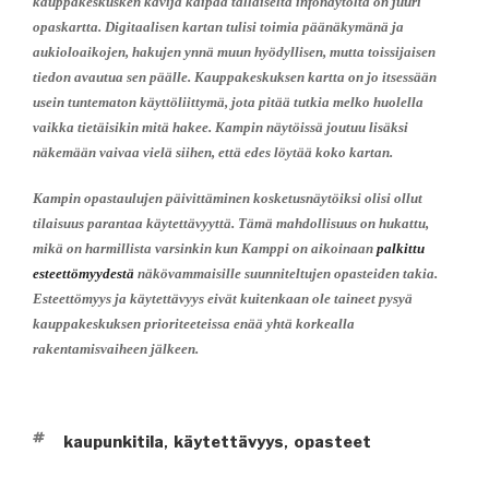
kauppakeskusken kävijä kaipaa tällaiselta infonäytöltä on juuri
opaskartta. Digitaalisen kartan tulisi toimia päänäkymänä ja
aukioloaikojen, hakujen ynnä muun hyödyllisen, mutta toissijaisen
tiedon avautua sen päälle. Kauppakeskuksen kartta on jo itsessään
usein tuntematon käyttöliittymä, jota pitää tutkia melko huolella
vaikka tietäisikin mitä hakee. Kampin näytöissä joutuu lisäksi
näkemään vaivaa vielä siihen, että edes löytää koko kartan.
Kampin opastaulujen päivittäminen kosketusnäytöiksi olisi ollut
tilaisuus parantaa käytettävyyttä. Tämä mahdollisuus on hukattu,
mikä on harmillista varsinkin kun Kamppi on aikoinaan
palkittu
esteettömyydestä
näkövammaisille suunniteltujen opasteiden takia.
Esteettömyys ja käytettävyys eivät kuitenkaan ole taineet pysyä
kauppakeskuksen prioriteeteissa enää yhtä korkealla
rakentamisvaiheen jälkeen.
AVAINSANAT
kaupunkitila
käytettävyys
opasteet
,
,