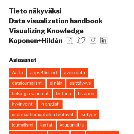
Tieto näkyväksi
Data visualization handbook
Visualizing Knowledge
Koponen+Hildén
Asiasanat
Aalto
apps4finland
avoin data
datajournalismi
ei näin
esittävyys
helsingin sanomat
historia
hs open
hyvinvointi
in english
informaatiomuotoilun tehtävät
isotype
journalismi
kartat
kaupunkitila