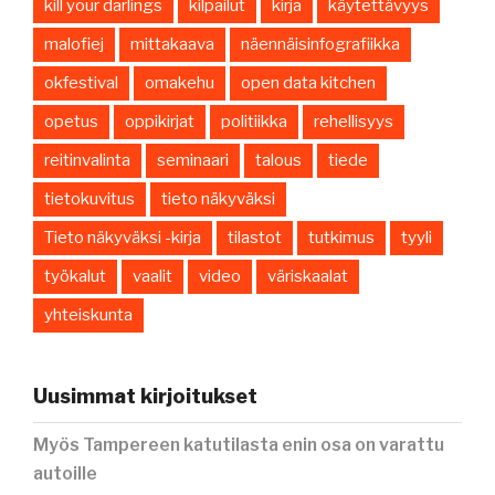
kill your darlings
kilpailut
kirja
käytettävyys
malofiej
mittakaava
näennäisinfografiikka
okfestival
omakehu
open data kitchen
opetus
oppikirjat
politiikka
rehellisyys
reitinvalinta
seminaari
talous
tiede
tietokuvitus
tieto näkyväksi
Tieto näkyväksi -kirja
tilastot
tutkimus
tyyli
työkalut
vaalit
video
väriskaalat
yhteiskunta
Uusimmat kirjoitukset
Myös Tampereen katutilasta enin osa on varattu
autoille