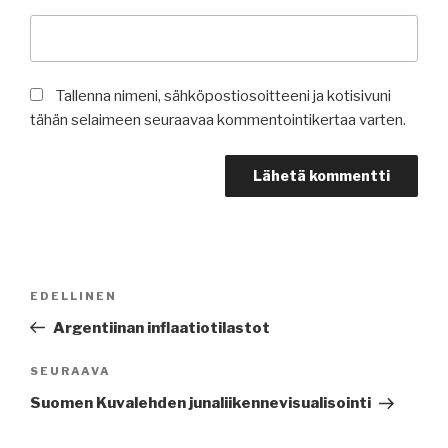
Tallenna nimeni, sähköpostiosoitteeni ja kotisivuni
tähän selaimeen seuraavaa kommentointikertaa varten.
Artikkelien
Edellinen
EDELLINEN
selaus
artikkeli
Argentiinan inflaatiotilastot
Seuraava
SEURAAVA
artikkeli
Suomen Kuvalehden junaliikennevisualisointi