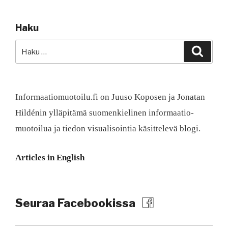
Haku
Etsi:
Haku
Informaatiomuotoilu.fi on Juuso Koposen ja Jonatan
Hildénin ylläpitämä suomen­kielinen informaatio­
muotoilua ja tiedon visualisointia käsittelevä blogi.
Articles in English
Seuraa Facebookissa