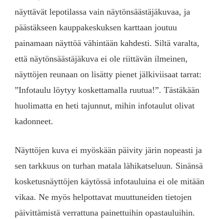
näyttävät lepotilassa vain näytönsäästäjäkuvaa, ja
päästäkseen kauppakeskuksen karttaan joutuu
painamaan näyttöä vähintään kahdesti. Siltä varalta,
että näytönsäästäjäkuva ei ole riittävän ilmeinen,
näyttöjen reunaan on lisätty pienet jälkiviisaat tarrat:
”Infotaulu löytyy koskettamalla ruutua!”. Tästäkään
huolimatta en heti tajunnut, mihin infotaulut olivat
kadonneet.
Näyttöjen kuva ei myöskään päivity järin nopeasti ja
sen tarkkuus on turhan matala lähikatseluun. Sinänsä
kosketusnäyttöjen käytössä infotauluina ei ole mitään
vikaa. Ne myös helpottavat muuttuneiden tietojen
päivittämistä verrattuna painettuihin opastauluihin.