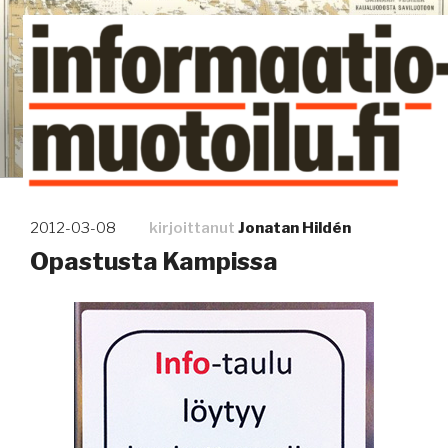
Siirry
sisältöön
Kuinka tieto tehdään näkyväksi
Julkaistu
2012-03-08
kirjoittanut
Jonatan Hildén
Opastusta Kampissa