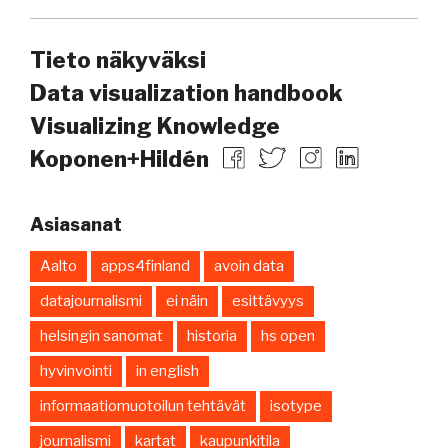
Tieto näkyväksi
Data visualization handbook
Visualizing Knowledge
Koponen+Hildén
Asiasanat
Aalto
apps4finland
avoin data
datajournalismi
ei näin
esittävyys
helsingin sanomat
historia
hs open
hyvinvointi
in english
informaatiomuotoilun tehtävät
isotype
journalismi
kartat
kaupunkitila