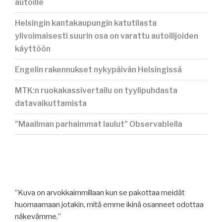
autoille
Helsingin kantakaupungin katutilasta
ylivoimaisesti suurin osa on varattu autoilijoiden
käyttöön
Engelin rakennukset nykypäivän Helsingissä
MTK:n ruokakassivertailu on tyylipuhdasta
datavaikuttamista
”Maailman parhaimmat laulut” Observablella
”Kuva on arvokkaimmillaan kun se pakottaa meidät
huomaamaan jotakin, mitä emme ikinä osanneet odottaa
näkevämme.”