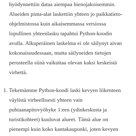
hyödynnettiin dataa aiempaa hienojakoisemmin.
Alueiden pinta-alat laskettiin yhteen jo paikkatieto-
ohjelmistossa kuin aikaisemmassa versiossa
lopullinen yhteenlasku tapahtui Python-koodin
avulla. Alkuperäinen laskelma ei ole säilynyt aivan
kokonaisuudessaan, mutta säilyneiden tietojen
perusteella siinä vaikuttaa olevan kaksi keskeistä
virhettä.
Tekemämme Python-koodi laski kevyen liikenteen
väylistä virheellisesti yhteen vain
puhtaanapitovyöhyke 1:een (ydinkeskusta ja
turistikohteet) kuuluvat alueet. Tämä alue on
pienempi kuin koko kantakaupunki, joten kevyen