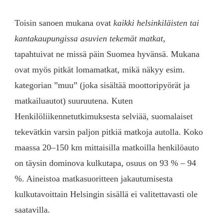
Toisin sanoen mukana ovat
kaikki helsinkiläisten tai
kantakaupungissa asuvien tekemät matkat
,
tapahtuivat ne missä päin Suomea hyvänsä. Mukana
ovat myös pitkät lomamatkat, mikä näkyy esim.
kategorian ”muu” (joka sisältää moottoripyörät ja
matkailuautot) suuruutena. Kuten
Henkilöliikennetutkimuksesta selviää, suomalaiset
tekevätkin varsin paljon pitkiä matkoja autolla. Koko
maassa 20–150 km mittaisilla matkoilla henkilöauto
on täysin dominova kulkutapa, osuus on 93 % – 94
%. Aineistoa matkasuoritteen jakautumisesta
kulkutavoittain Helsingin sisällä ei valitettavasti ole
saatavilla.