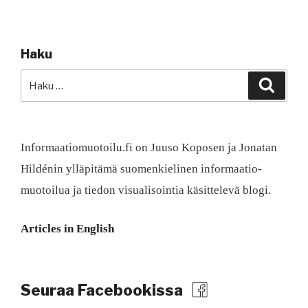
Haku
Etsi:
Haku
Informaatiomuotoilu.fi on Juuso Koposen ja Jonatan
Hildénin ylläpitämä suomen­kielinen informaatio­
muotoilua ja tiedon visualisointia käsittelevä blogi.
Articles in English
Seuraa Facebookissa