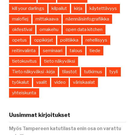
kill your darlings
kilpailut
kirja
käytettävyys
malofiej
mittakaava
näennäisinfografiikka
okfestival
omakehu
open data kitchen
opetus
oppikirjat
politiikka
rehellisyys
reitinvalinta
seminaari
talous
tiede
tietokuvitus
tieto näkyväksi
Tieto näkyväksi -kirja
tilastot
tutkimus
tyyli
työkalut
vaalit
video
väriskaalat
yhteiskunta
Uusimmat kirjoitukset
Myös Tampereen katutilasta enin osa on varattu