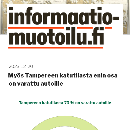
Siirry
sisältöön
Kuinka tieto tehdään näkyväksi
Avainsana:
liikenne
Julkaistu
2023-12-20
Myös Tampereen katutilasta enin osa
on varattu autoille