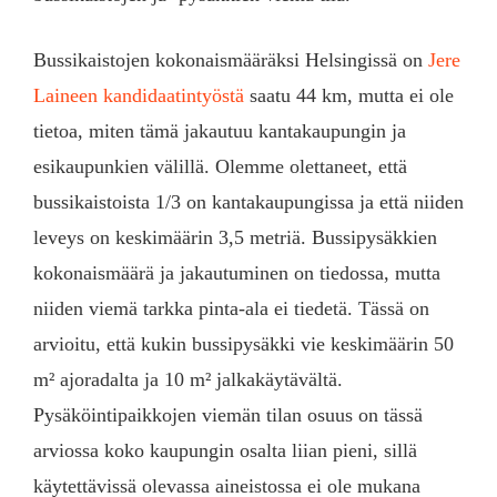
Bussikaistojen kokonaismääräksi Helsingissä on
Jere
Laineen kandidaatintyöstä
saatu 44 km, mutta ei ole
tietoa, miten tämä jakautuu kantakaupungin ja
esikaupunkien välillä. Olemme olettaneet, että
bussikaistoista 1/3 on kantakaupungissa ja että niiden
leveys on keskimäärin 3,5 metriä. Bussipysäkkien
kokonaismäärä ja jakautuminen on tiedossa, mutta
niiden viemä tarkka pinta-ala ei tiedetä. Tässä on
arvioitu, että kukin bussipysäkki vie keskimäärin 50
m² ajoradalta ja 10 m² jalkakäytävältä.
Pysäköintipaikkojen viemän tilan osuus on tässä
arviossa koko kaupungin osalta liian pieni, sillä
käytettävissä olevassa aineistossa ei ole mukana