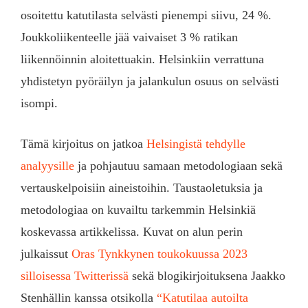
osoitettu katutilasta selvästi pienempi siivu, 24 %.
Joukkoliikenteelle jää vaivaiset 3 % ratikan
liikennöinnin aloitettuakin. Helsinkiin verrattuna
yhdistetyn pyöräilyn ja jalankulun osuus on selvästi
isompi.
Tämä kirjoitus on jatkoa
Helsingistä tehdylle
analyysille
ja pohjautuu samaan metodologiaan sekä
vertauskelpoisiin aineistoihin. Taustaoletuksia ja
metodologiaa on kuvailtu tarkemmin Helsinkiä
koskevassa artikkelissa. Kuvat on alun perin
julkaissut
Oras Tynkkynen toukokuussa 2023
silloisessa Twitterissä
sekä blogikirjoituksena Jaakko
Stenhällin kanssa otsikolla
“Katutilaa autoilta