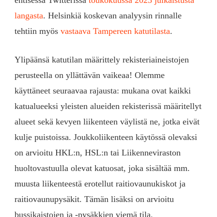
langasta
. Helsinkiä koskevan analyysin rinnalle
tehtiin myös
vastaava Tampereen katutilasta
.
Ylipäänsä katutilan määrittely rekisteriaineistojen
perusteella on yllättävän vaikeaa! Olemme
käyttäneet seuraavaa rajausta: mukana ovat kaikki
katualueeksi yleisten alueiden rekisterissä määritellyt
alueet sekä kevyen liikenteen väylistä ne, jotka eivät
kulje puistoissa. Joukkoliikenteen käytössä olevaksi
on arvioitu HKL:n, HSL:n tai Liikenneviraston
huoltovastuulla olevat katuosat, joka sisältää mm.
muusta liikenteestä erotellut raitiovaunukiskot ja
raitiovaunupysäkit. Tämän lisäksi on arvioitu
bussikaistojen ja -pysäkkien viemä tila.