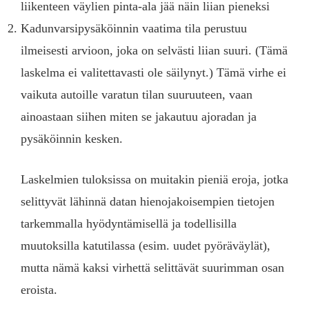
liikenteen väylien pinta-ala jää näin liian pieneksi
Kadunvarsipysäköinnin vaatima tila perustuu
ilmeisesti arvioon, joka on selvästi liian suuri. (Tämä
laskelma ei valitettavasti ole säilynyt.) Tämä virhe ei
vaikuta autoille varatun tilan suuruuteen, vaan
ainoastaan siihen miten se jakautuu ajoradan ja
pysäköinnin kesken.
Laskelmien tuloksissa on muitakin pieniä eroja, jotka
selittyvät lähinnä datan hienojakoisempien tietojen
tarkemmalla hyödyntämisellä ja todellisilla
muutoksilla katutilassa (esim. uudet pyöräväylät),
mutta nämä kaksi virhettä selittävät suurimman osan
eroista.