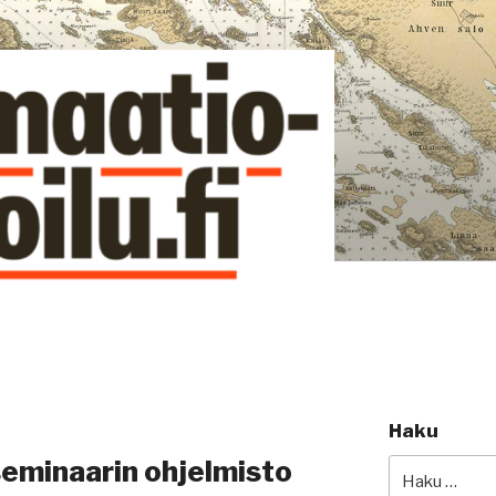
si
Haku
seminaarin ohjelmisto
Etsi: