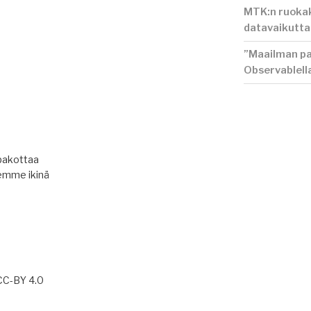
MTK:n ruokak
datavaikutt
”Maailman pa
Observablell
pakottaa
emme ikinä
 CC-BY 4.0