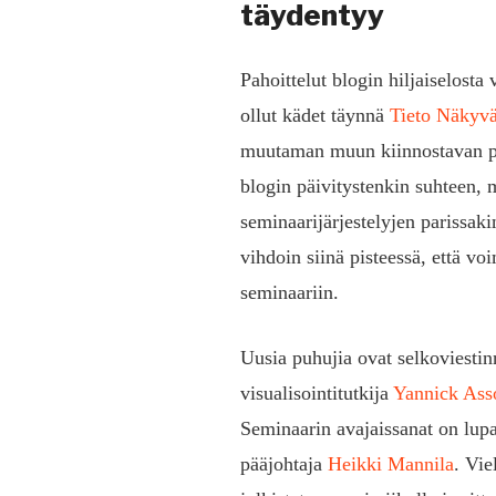
täydentyy
Pahoittelut blogin hiljaiselost
ollut kädet täynnä
Tieto Näkyvä
muutaman muun kiinnostavan pr
blogin päivitystenkin suhteen, 
seminaarijärjestelyjen parissak
vihdoin siinä pisteessä, että v
seminaariin.
Uusia puhujia ovat selkoviestin
visualisointitutkija
Yannick Ass
Seminaarin avajaissanat on lu
pääjohtaja
Heikki Mannila
. Vie