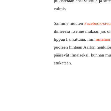
julkistetaan ensi viikolla ja si
valmis.
Saimme muuten
Facebook-sivu
ihmeessä itsenne mukaan jos olet
lippua hankittuna, niin
niitähän
puoleen hintaan Aallon henkilöst
pääsevät ilmaiseksi, kunhan mui
etukäteen.