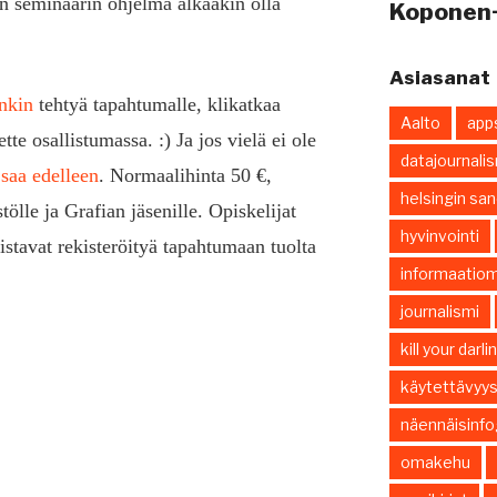
tten seminaarin ohjelma alkaakin olla
Koponen
Asiasanat
nkin
tehtyä tapahtumalle, klikatkaa
Aalto
app
te osallistumassa. :) Ja jos vielä ei ole
datajournali
 saa edelleen
. Normaalihinta 50 €,
helsingin sa
ölle ja Grafian jäsenille. Opiskelijat
hyvinvointi
stavat rekisteröityä tapahtumaan tuolta
informaatiom
journalismi
kill your darl
käytettävyy
näennäisinfo
omakehu