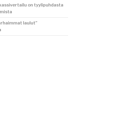
assivertailu on tyylipuhdasta
amista
rhaimmat laulut”
a