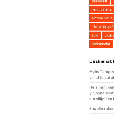
oppikirjat
reitinvalinta
tietokuvitus
Tieto näkyväk
tyyli
työka
väriskaalat
Uusimmat k
Myös Tampere
varattu autoi
Helsingin ka
ylivoimaisest
autoilijoiden
Engelin rake