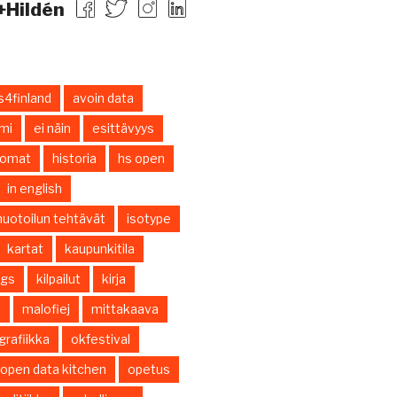
+Hildén
s4finland
avoin data
smi
ei näin
esittävyys
nomat
historia
hs open
in english
uotoilun tehtävät
isotype
kartat
kaupunkitila
ings
kilpailut
kirja
s
malofiej
mittakaava
grafiikka
okfestival
open data kitchen
opetus