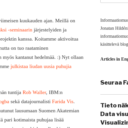
Informaatiomuo
a viimeisen kuukauden ajan. Meillä on
Jonatan Hildén
ksi -seminaarin
järjestelyiden ja
informaatio­muo
ojektin kanssa. Koitamme aktivoitua
käsittelevä blog
mutta on tuo raataminen
in myös kantanut hedelmää. :) Nyt ollaan
Articles in En
oimme
julkistaa liudan uusia puhujia
Seuraa F
nän tuntija
Rob Waller
, IBM:n
ogba
sekä datajournalisti
Farida Vis
.
Tieto nä
pautunut lausumaan Suomen Akatemian
Data vis
lä pari kotimaista puhujaa lisää
Visualiz