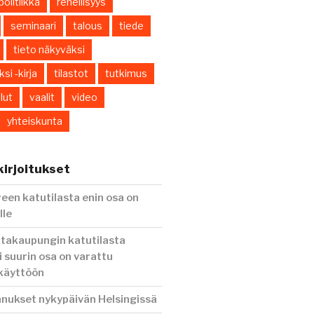
politiikka
rehellisyys
seminaari
talous
tiede
tieto näkyväksi
si -kirja
tilastot
tutkimus
lut
vaalit
video
yhteiskunta
irjoitukset
en katutilasta enin osa on
lle
ntakaupungin katutilasta
i suurin osa on varattu
 käyttöön
nnukset nykypäivän Helsingissä