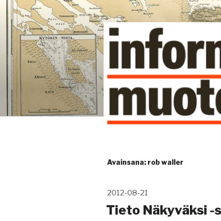
Siirry
sisältöön
Kuinka tieto tehdään näkyväk
Avainsana:
rob waller
Julkaistu
2012-08-21
Tieto Näkyväksi -