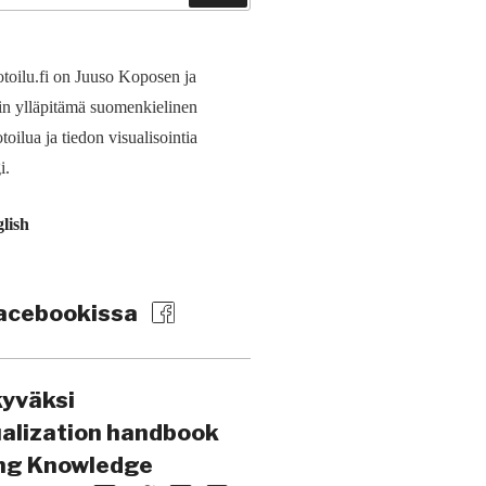
toilu.fi on Juuso Koposen ja
in ylläpitämä suomen­kielinen
toilua ja tiedon visualisointia
i.
glish
acebookissa
kyväksi
ualization handbook
ing Knowledge